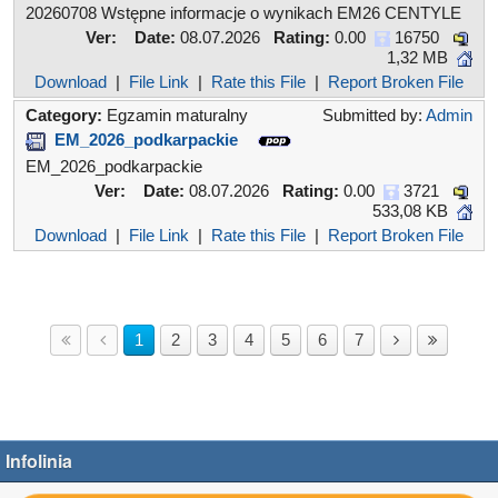
20260708 Wstępne informacje o wynikach EM26 CENTYLE
Ver:
Date:
08.07.2026
Rating:
0.00
16750
1,32 MB
Download
|
File Link
|
Rate this File
|
Report Broken File
Category:
Egzamin maturalny
Submitted by:
Admin
EM_2026_podkarpackie
EM_2026_podkarpackie
Ver:
Date:
08.07.2026
Rating:
0.00
3721
533,08 KB
Download
|
File Link
|
Rate this File
|
Report Broken File
1
2
3
4
5
6
7
Infolinia