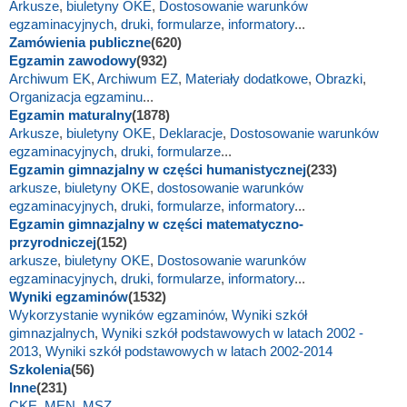
Arkusze
,
biuletyny OKE
,
Dostosowanie warunków
egzaminacyjnych
,
druki, formularze
,
informatory
...
Zamówienia publiczne
(620)
Egzamin zawodowy
(932)
Archiwum EK
,
Archiwum EZ
,
Materiały dodatkowe
,
Obrazki
,
Organizacja egzaminu
...
Egzamin maturalny
(1878)
Arkusze
,
biuletyny OKE
,
Deklaracje
,
Dostosowanie warunków
egzaminacyjnych
,
druki, formularze
...
Egzamin gimnazjalny w części humanistycznej
(233)
arkusze
,
biuletyny OKE
,
dostosowanie warunków
egzaminacyjnych
,
druki, formularze
,
informatory
...
Egzamin gimnazjalny w części matematyczno-
przyrodniczej
(152)
arkusze
,
biuletyny OKE
,
Dostosowanie warunków
egzaminacyjnych
,
druki, formularze
,
informatory
...
Wyniki egzaminów
(1532)
Wykorzystanie wyników egzaminów
,
Wyniki szkół
gimnazjalnych
,
Wyniki szkół podstawowych w latach 2002 -
2013
,
Wyniki szkół podstawowych w latach 2002-2014
Szkolenia
(56)
Inne
(231)
CKE
,
MEN
,
MSZ