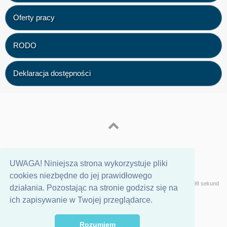
Oferty pracy
RODO
Deklaracja dostępności
UWAGA! Niniejsza strona wykorzystuje pliki
cookies niezbędne do jej prawidłowego
Wersja
Geeklog
Strona wygenerowana w 0,98 sekund
działania. Pozostając na stronie godzisz się na
ich zapisywanie w Twojej przeglądarce.
Rozumiem