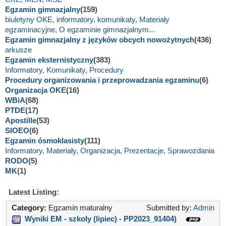
Egzamin gimnazjalny
(159)
biuletyny OKE
,
informatory
,
komunikaty
,
Materiały
egzaminacyjne
,
O egzaminie gimnazjalnym
...
Egzamin gimnazjalny z języków obcych nowożytnych
(436)
arkusze
Egzamin eksternistyczny
(383)
Informatory
,
Komunikaty
,
Procedury
Procedury organizowania i przeprowadzania egzaminu
(6)
Organizacja OKE
(16)
WBiA
(68)
PTDE
(17)
Apostille
(53)
SIOEO
(6)
Egzamin ósmoklasisty
(111)
Informatory
,
Materiały
,
Organizacja
,
Prezentacje
,
Sprawozdania
RODO
(5)
MK
(1)
Latest Listing:
Category:
Egzamin maturalny
Submitted by:
Admin
Wyniki EM - szkoly (lipiec) - PP2023_91404)