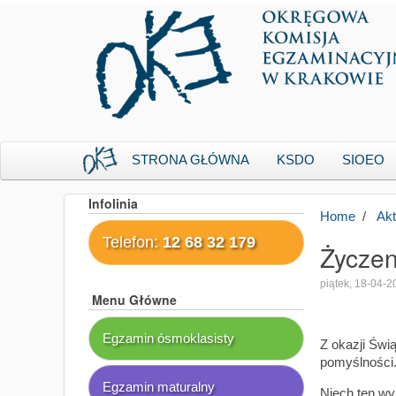
STRONA GŁÓWNA
KSDO
SIOEO
Infolinia
Home
Akt
Telefon:
12 68 32 179
Życzen
piątek, 18-04-
Menu Główne
Egzamin ósmoklasisty
Z okazji Świ
pomyślności
Egzamin maturalny
Niech ten wy