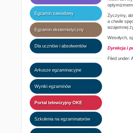
optymizmem, 
Egzamin zawodowy
Życzymy, aby
a chwile spęd
wzajemnej ży
Egzamin eksternistyczny
Wesołych, s
Dla uczniów i absolwentów
Dyrekcja i 
Filed under:
A
Arkusze egzaminacyjne
Wyniki egzaminów
Portal telewizyjny OKE
Szkolenia na egzaminatorów