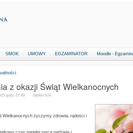
SMOK
UMOWY
EGZAMINATOR
Moodle - Egzamin
ualności
ia z okazji Świąt Wielkanocnych
2025 godz. 07:49
Odsłon 874
ąt Wielkanocnych życzymy zdrowia, radości i
.
jątkowy czas napełni serca nadzieją i