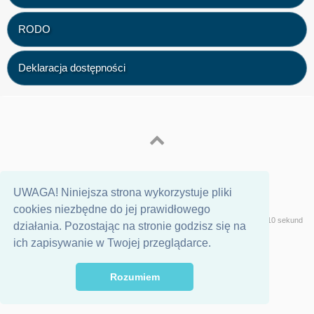
RODO
Deklaracja dostępności
UWAGA! Niniejsza strona wykorzystuje pliki
cookies niezbędne do jej prawidłowego
Wersja
Geeklog
Strona wygenerowana w 0,10 sekund
działania. Pozostając na stronie godzisz się na
ich zapisywanie w Twojej przeglądarce.
Rozumiem