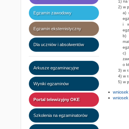
1) na
2) w 
a) 
Egzamin zawodowy
egz
i 
Egzamin eksternistyczny
egz
b)
ma
Dla uczniów i absolwentów
egz
c)
zaw
o k
Arkusze egzaminacyjne
3) w r
4) w 
5) w 
Wyniki egzaminów
wniosek 
wniosek 
Portal telewizyjny OKE
Szkolenia na egzaminatorów