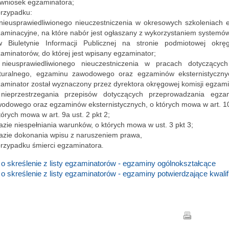
 wniosek egzaminatora;
przypadku:
nieusprawiedliwionego nieuczestniczenia w okresowych szkoleniach
aminacyjne, na które nabór jest ogłaszany z wykorzystaniem systemów
w Biuletynie Informacji Publicznej na stronie podmiotowej okrę
aminatorów, do której jest wpisany egzaminator;
 nieusprawiedliwionego nieuczestniczenia w pracach dotyczącyc
turalnego, egzaminu zawodowego oraz egzaminów eksternistycznyc
aminator został wyznaczony przez dyrektora okręgowej komisji egzami
 nieprzestrzegania przepisów dotyczących przeprowadzania egza
odowego oraz egzaminów eksternistycznych, o których mowa w art. 10 
tórych mowa w art. 9a ust. 2 pkt 2;
azie niespełniania warunków, o których mowa w ust. 3 pkt 3;
razie dokonania wpisu z naruszeniem prawa,
przypadku śmierci egzaminatora
.
o skreślenie z listy egzaminatorów - egzaminy ogólnokształcące
o skreślenie z listy egzaminatorów - egzaminy potwierdzające kwali