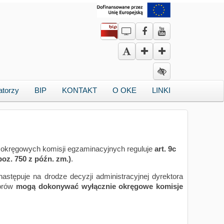
atorzy
BIP
KONTAKT
O OKE
LINKI
 okręgowych komisji egzaminacyjnych reguluje
art. 9c
poz. 750 z późn. zm.)
.
astępuje na drodze decyzji administracyjnej dyrektora
torów
mogą dokonywać
wyłącznie okręgowe komisje