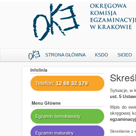
STRONA GŁÓWNA
KSDO
SIOEO
Infolinia
Skreś
Telefon:
12 68 32 179
Sytuacje, w 
ust. 5 Ustaw
Menu Główne
Wpis do ewid
okręgowej ko
Egzamin ósmoklasisty
egzaminacy
Skreślenie z 
Egzamin maturalny