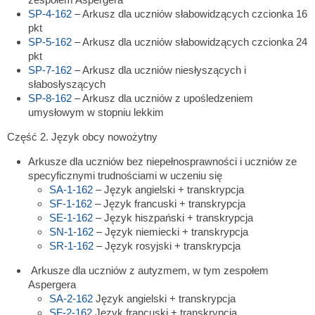
SP-4-162
– Arkusz dla uczniów słabowidzących czcionka 16
pkt
SP-5-162
– Arkusz dla uczniów słabowidzących czcionka 24
pkt
SP-7-162
– Arkusz dla uczniów niesłyszących i
słabosłyszących
SP-8-162
– Arkusz dla uczniów z upośledzeniem
umysłowym w stopniu lekkim
Część 2. Język obcy nowożytny
Arkusze dla uczniów bez niepełnosprawności i uczniów ze
specyficznymi trudnościami w uczeniu się
SA-1-162
– Język angielski + transkrypcja
SF-1-162
– Język francuski + transkrypcja
SE-1-162
– Język hiszpański + transkrypcja
SN-1-162
– Język niemiecki + transkrypcja
SR-1-162
– Język rosyjski + transkrypcja
Arkusze dla uczniów z autyzmem, w tym zespołem
Aspergera
SA-2-162
Język angielski + transkrypcja
SF-2-162
Język francuski + transkrypcja