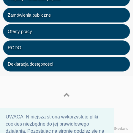
Zamówienia publiczne
Oferty pracy
RODO
Deklaracja dostępności
UWAGA! Niniejsza strona wykorzystuje pliki
cookies niezbędne do jej prawidłowego
Wersja
Geeklog
Strona wygenerowana w 0,09 sekund
działania. Pozostając na stronie godzisz się na