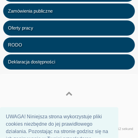
Zamówienia publiczne
Oferty pracy
RODO
Deklaracja dostępności
UWAGA! Niniejsza strona wykorzystuje pliki
cookies niezbędne do jej prawidłowego
Wersja
Geeklog
Strona wygenerowana w 0,12 sekund
działania. Pozostając na stronie godzisz się na