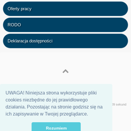
Oferty pracy
RODO
Deklaracja dostępności
UWAGA! Niniejsza strona wykorzystuje pliki
cookies niezbędne do jej prawidłowego
Wersja
Geeklog
Strona wygenerowana w 0,09 sekund
działania. Pozostając na stronie godzisz się na
ich zapisywanie w Twojej przeglądarce.
Rozumiem