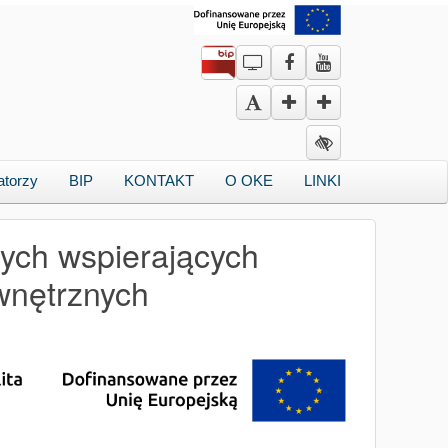
atorzy
BIP
KONTAKT
O OKE
LINKI
ych wspierających
wnętrznych