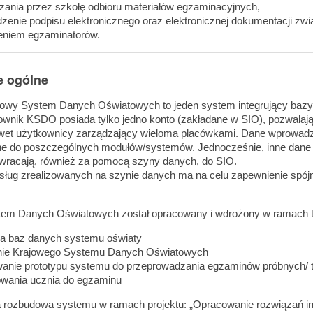
zania przez szkołę odbioru materiałów egzaminacyjnych,
enie podpisu elektronicznego oraz elektronicznej dokumentacji zwi
ieniem egzaminatorów.
e ogólne
owy System Danych Oświatowych to jeden system integrujący bazy
wnik KSDO posiada tylko jedno konto (zakładane w SIO), pozwalają
awet użytkownicy zarządzający wieloma placówkami. Dane wprowad
e do poszczególnych modułów/systemów. Jednocześnie, inne dane 
wracają, również za pomocą szyny danych, do SIO.
sług zrealizowanych na szynie danych ma na celu zapewnienie spó
tem Danych Oświatowych został opracowany i wdrożony w ramach t
ja baz danych systemu oświaty
ie Krajowego Systemu Danych Oświatowych
anie prototypu systemu do przeprowadzania egzaminów próbnych/ te
owania ucznia do egzaminu
 rozbudowa systemu w ramach projektu: „Opracowanie rozwiązań inf