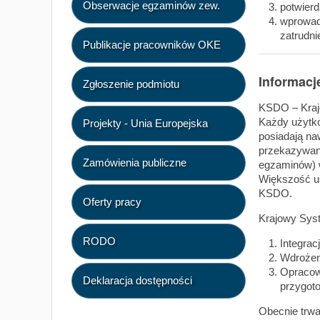
Obserwacje egzaminów zew.
potwierd
wprowadz
zatrudn
Publikacje pracowników OKE
Informacj
Zgłoszenie podmiotu
KSDO – Kraj
Każdy użytko
Projekty - Unia Europejska
posiadają n
przekazywan
Zamówienia publiczne
egzaminów) 
Większość u
KSDO.
Oferty pracy
Krajowy Sys
RODO
Integrac
Wdrożen
Opracow
Deklaracja dostępności
przygot
Obecnie trwa