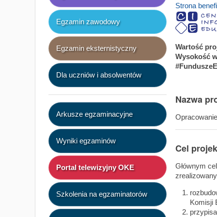
Strona benefi
Egzamin zawodowy
Wartość pro
Egzamin eksternistyczny
Wysokość w
#FunduszeE
Dla uczniów i absolwentów
Nazwa pro
Arkusze egzaminacyjne
Opracowanie 
Wyniki egzaminów
Cel proje
Głównym cele
Portal telewizyjny OKE
zrealizowany
rozbudo
Szkolenia na egzaminatorów
Komisji
przypisa