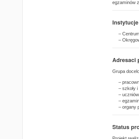
egzaminów z
Instytucje
– Centrum I
– Okręgowa 
Adresaci 
Grupa docelo
– pracownik
– szkoły i 
– uczniów i
– egzaminat
– organy pr
Status pr
Projekt reali