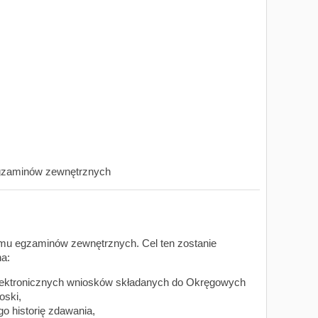
egzaminów zewnętrznych
emu egzaminów zewnętrznych. Cel ten zostanie
a:
 elektronicznych wniosków składanych do Okręgowych
oski,
go historię zdawania,