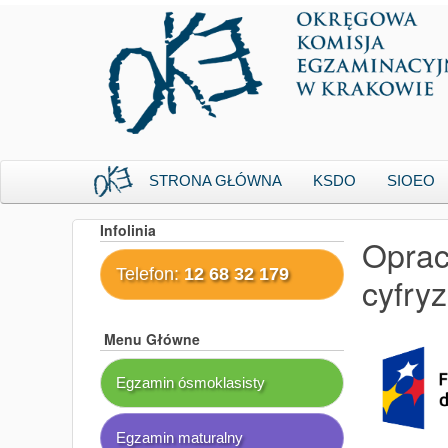
STRONA GŁÓWNA
KSDO
SIOEO
Infolinia
Oprac
Telefon:
12 68 32 179
cyfry
Menu Główne
Egzamin ósmoklasisty
Egzamin maturalny