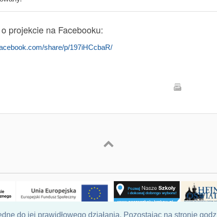
 o projekcie na Facebooku:
.facebook.com/share/p/197iHCcbaR/
dne do jej prawidłowego działania. Pozostając na stronie godz