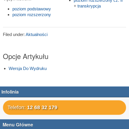
poziom rozszerzony cz. II
+
transkrypcja
poziom podstawowy
poziom rozszerzony
Filed under:
Aktualności
Opcje Artykułu
Wersja Do Wydruku
Infolinia
Telefon:
12 68 32 179
Menu Główne