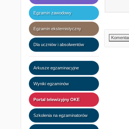
Egzamin zawodowy
Egzamin eksternistyczny
Dla uczniów i absolwentów
Arkusze egzaminacyjne
Wyniki egzaminów
Portal telewizyjny OKE
Szkolenia na egzaminatorów