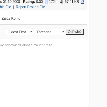
e:
01.10.2009
Rating:
0.00
1724
57,41 KB
his File
|
Report Broken File
Załóż Konto
my odpowiedzialności za ich treść.