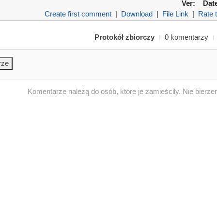
Ver:
Dat
Create first comment
|
Download
|
File Link
|
Rate t
Protokół zbiorczy
0 komentarzy
Komentarze należą do osób, które je zamieściły. Nie bierze