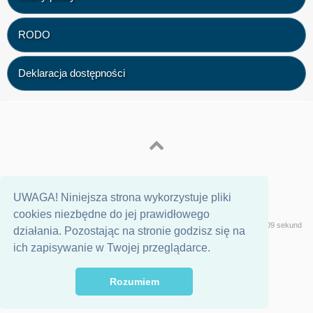
RODO
Deklaracja dostępności
UWAGA! Niniejsza strona wykorzystuje pliki
cookies niezbędne do jej prawidłowego
Wersja
Geeklog
Strona wygenerowana w 0,09 sekund
działania. Pozostając na stronie godzisz się na
ich zapisywanie w Twojej przeglądarce.
Rozumiem