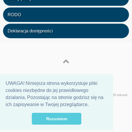
RODO
Deklaracja dostępności
UWAGA! Niniejsza strona wykorzystuje pliki
cookies niezbędne do jej prawidłowego
Wersja
Geeklog
Strona wygenerowana w 0,09 sekund
działania. Pozostając na stronie godzisz się na
ich zapisywanie w Twojej przeglądarce.
Rozumiem