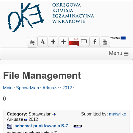
Menu
File Management
Main
:
Sprawdzian
:
Arkusze
:
2012
:
()
Category:
Sprawdzian
Submitted by:
matwijko
Arkusze
2012
schemat punktowania S-7
schemat punktowania s-7