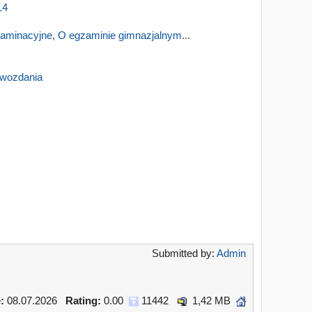
14
zaminacyjne
,
O egzaminie gimnazjalnym
...
wozdania
Submitted by:
Admin
:
08.07.2026
Rating:
0.00
11442
1,42 MB