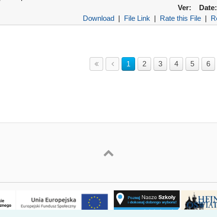
Ver:
Date:
Download
|
File Link
|
Rate this File
|
R
1
2
3
4
5
6