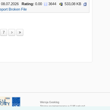
08.07.2026
Rating:
0.00
3644
533,08 KB
eport Broken File
7
Wersja
Geeklog
Strona wygenerowana w 0,98 sekund