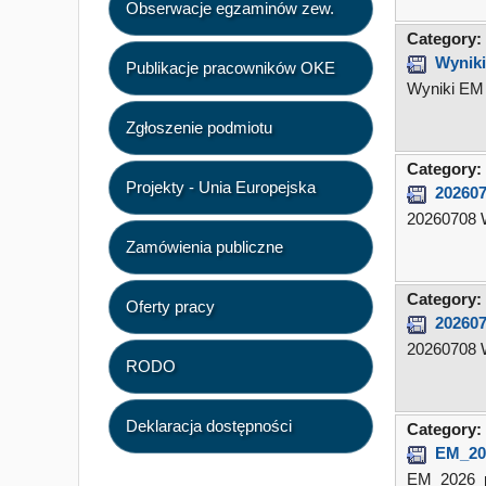
Obserwacje egzaminów zew.
Category:
Wyniki
Publikacje pracowników OKE
Wyniki EM 
Zgłoszenie podmiotu
Category:
Projekty - Unia Europejska
202607
20260708 
Zamówienia publiczne
Category:
Oferty pracy
20260
20260708 
RODO
Deklaracja dostępności
Category:
EM_20
EM_2026_p