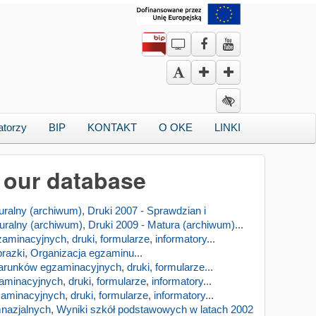
atorzy
BIP
KONTAKT
O OKE
LINKI
n our database
uralny (archiwum)
,
Druki 2007 - Sprawdzian i
uralny (archiwum)
,
Druki 2009 - Matura (archiwum)
...
zaminacyjnych
,
druki, formularze
,
informatory
...
razki
,
Organizacja egzaminu
...
arunków egzaminacyjnych
,
druki, formularze
...
aminacyjnych
,
druki, formularze
,
informatory
...
zaminacyjnych
,
druki, formularze
,
informatory
...
mnazjalnych
,
Wyniki szkół podstawowych w latach 2002