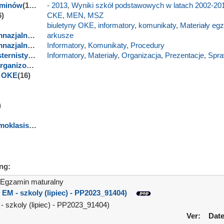
aminów
(1532)
- 2013
,
Wyniki szkół podstawowych w latach 2002-20
6)
CKE
,
MEN
,
MSZ
biuletyny OKE
,
informatory
,
komunikaty
,
Materiały eg
Egzamin gimnazjalny
(159)
arkusze
Egzamin gimnazjalny z języków obcych nowożytnych
Informatory
,
Komunikaty
,
Procedury
(436)
Egzamin eksternistyczny
(383)
Informatory
,
Materiały
,
Organizacja
,
Prezentacje
,
Spra
Procedury organizowania i przeprowadzania egzaminu
(6)
a OKE
(16)
)
Egzamin ósmoklasisty
(111)
ing:
Egzamin maturalny
 EM - szkoly (lipiec) - PP2023_91404)
- szkoly (lipiec) - PP2023_91404)
Ver:
Date