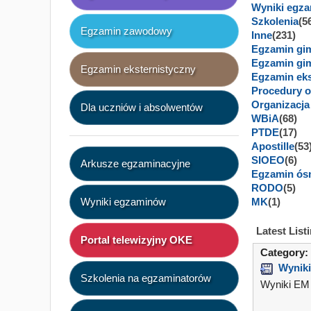
Wyniki egz
Szkolenia
(5
Egzamin zawodowy
Inne
(231)
Egzamin eksternistyczny
Organizacj
Dla uczniów i absolwentów
WBiA
(68)
PTDE
(17)
Apostille
(53
SIOEO
(6)
Arkusze egzaminacyjne
RODO
(5)
MK
(1)
Wyniki egzaminów
Latest List
Portal telewizyjny OKE
Category:
Wyniki
Szkolenia na egzaminatorów
Wyniki EM 