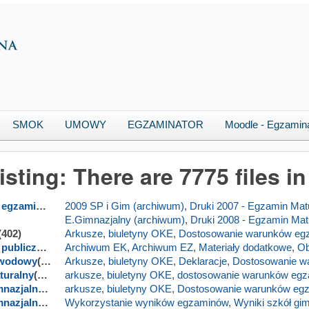
SMOK
UMOWY
EGZAMINATOR
Moodle - Egzamin
Listing: There are 7775 files i
Organizacja egzaminów
(478)
2009 SP i Gim (archiwum)
,
Druki 2007 - Egzamin Mat
E.Gimnazjalny (archiwum)
,
Druki 2008 - Egzamin Mat
(402)
Arkusze
,
biuletyny OKE
,
Dostosowanie warunków eg
Zamówienia publiczne
(620)
Archiwum EK
,
Archiwum EZ
,
Materiały dodatkowe
,
Ob
awodowy
(932)
Arkusze
,
biuletyny OKE
,
Deklaracje
,
Dostosowanie w
turalny
(1878)
arkusze
,
biuletyny OKE
,
dostosowanie warunków egz
Egzamin gimnazjalny w części humanistycznej
arkusze
,
biuletyny OKE
(233)
,
Dostosowanie warunków eg
Egzamin gimnazjalny w części matematyczno-przyrodniczej
Wykorzystanie wyników egzaminów
,
(152)
Wyniki szkół gi