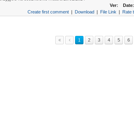
Ver:
Date:
Create first comment
|
Download
|
File Link
|
Rate t
1
2
3
4
5
6