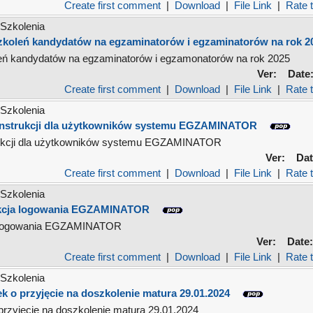
Create first comment
|
Download
|
File Link
|
Rate t
Szkolenia
zkoleń kandydatów na egzaminatorów i egzaminatorów na rok 2
eń kandydatów na egzaminatorów i egzamonatorów na rok 2025
Ver:
Date
Create first comment
|
Download
|
File Link
|
Rate t
Szkolenia
instrukcji dla użytkowników systemu EGZAMINATOR
trukcji dla użytkowników systemu EGZAMINATOR
Ver:
Dat
Create first comment
|
Download
|
File Link
|
Rate t
Szkolenia
ukcja logowania EGZAMINATOR
a logowania EGZAMINATOR
Ver:
Date:
Create first comment
|
Download
|
File Link
|
Rate t
Szkolenia
k o przyjęcie na doszkolenie matura 29.01.2024
przyjęcie na doszkolenie matura 29.01.2024