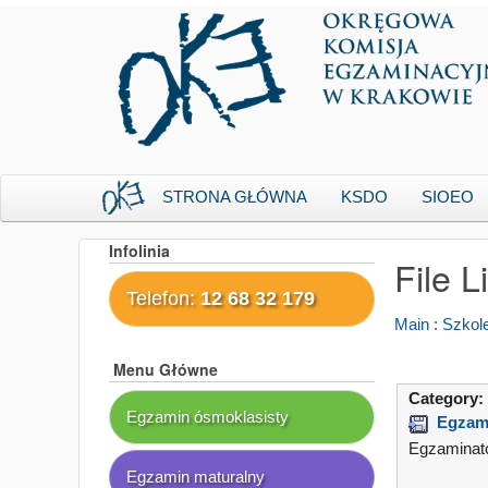
STRONA GŁÓWNA
KSDO
SIOEO
Infolinia
File L
Telefon:
12 68 32 179
Main
:
Szkol
Menu Główne
Category:
Egzamin ósmoklasisty
Egzami
Egzaminato
Egzamin maturalny