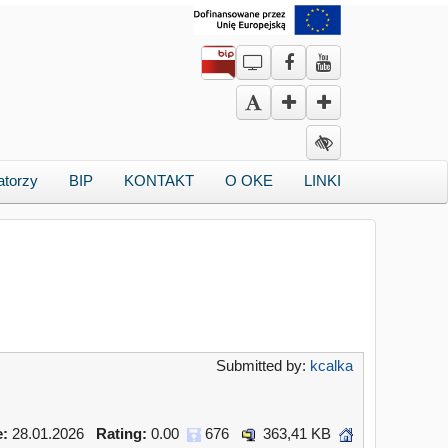
atorzy
BIP
KONTAKT
O OKE
LINKI
Submitted by:
kcalka
e:
28.01.2026
Rating:
0.00
676
363,41 KB