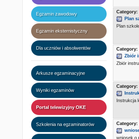
Category:
Egzamin zawodowy
Plan s
Plan szkol
Egzamin eksternistyczny
Dla uczniów i absolwentów
Category:
Zbiór 
Zbiór ins
Arkusze egzaminacyjne
Category:
Wyniki egzaminów
Instr
Instrukcj
Portal telewizyjny OKE
Category:
Szkolenia na egzaminatorów
wniose
wniosek o 