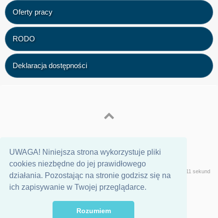
Oferty pracy
RODO
Deklaracja dostępności
UWAGA! Niniejsza strona wykorzystuje pliki
cookies niezbędne do jej prawidłowego
Wersja
Geeklog
Strona wygenerowana w 0,11 sekund
działania. Pozostając na stronie godzisz się na
ich zapisywanie w Twojej przeglądarce.
Rozumiem