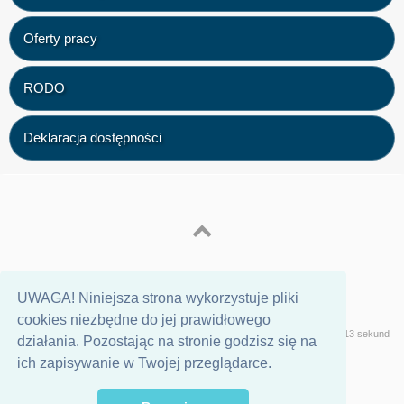
Oferty pracy
RODO
Deklaracja dostępności
UWAGA! Niniejsza strona wykorzystuje pliki
cookies niezbędne do jej prawidłowego
Wersja
Geeklog
Strona wygenerowana w 0,13 sekund
działania. Pozostając na stronie godzisz się na
ich zapisywanie w Twojej przeglądarce.