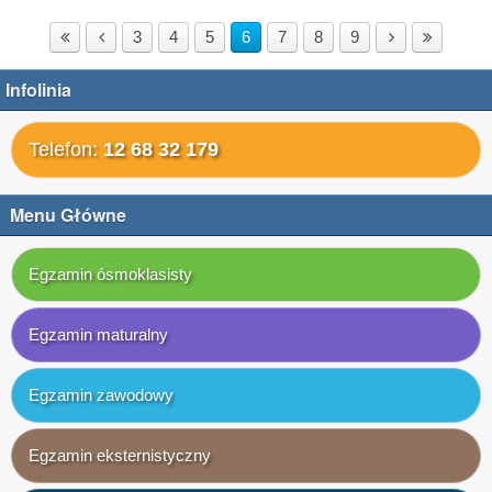
3
4
5
6
7
8
9
Infolinia
Telefon:
12 68 32 179
Menu Główne
Egzamin ósmoklasisty
Egzamin maturalny
Egzamin zawodowy
Egzamin eksternistyczny