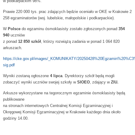
w podkarpackim 98%.
Prawie 220 000 tys. prac zdających będzie oceniało w OKE w Krakowie 2
258 egzaminatorów (woj. lubelskie, małopolskie i podkarpackie).
W
Polsce
do egzaminu ósmoklasisty zostało zgłoszonych ponad
354
940
uczniów
z ponad
12 850 szkół
, którzy rozwiążą zadania w ponad 1 064 820
arkuszach.
https://cke.gov.pl/images/_KOMUNIKATY/20250428%20Egzamin%20%C3
sig.pdf
Wyniki zostaną ogłoszone
4 lipca
. Dyrektorzy szkół będą mogli
zobaczyć wyniki uczniów swojej szkoły w
SIOEO
, zdający w
ZIU.
Arkusze wykorzystane na tegorocznym egzaminie ósmoklasisty będą
publikowane
na stronach internetowych Centralnej Komisji Egzaminacyjnej i
Okręgowej Komisji Egzaminacyjnej w Krakowie każdego dnia około
godziny 14.00.