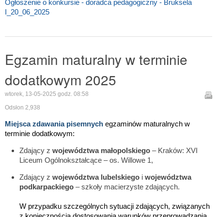
Ogłoszenie o konkursie - doradca pedagogiczny - Bruksela
I_20_06_2025
Egzamin maturalny w terminie
dodatkowym 2025
wtorek, 13-05-2025 godz. 08:58
Odsłon 2,938
Miejsca zdawania pisemnych
egzaminów maturalnych w
terminie dodatkowym:
Zdający z
województwa małopolskiego
– Kraków: XVI
Liceum Ogólnokształcące – os. Willowe 1,
Zdający z
województwa lubelskiego
i
województwa
podkarpackiego
– szkoły macierzyste zdających.
W przypadku szczególnych sytuacji zdających, związanych
z koniecznością dostosowania warunków przeprowadzania