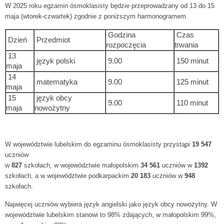
W 2025 roku egzamin ósmoklasisty będzie przeprowadzany od 13 do 15
maja (wtorek-czwartek) zgodnie z poniższym harmonogramem.
Godzina
Czas
Dzień
Przedmiot
rozpoczęcia
trwania
13
język polski
9.00
150 minut
maja
14
matematyka
9.00
125 minut
maja
15
język obcy
9.00
110 minut
maja
nowożytny
W województwie lubelskim do egzaminu ósmoklasisty przystąpi
19 547
uczniów
w
827
szkołach, w województwie małopolskim
34 561
uczniów w
1392
szkołach, a w województwie podkarpackim
20 183
uczniów w
948
szkołach.
Najwięcej uczniów wybiera język angielski jako język obcy nowożytny. W
województwie lubelskim stanowi to 98% zdających, w małopolskim 99%,