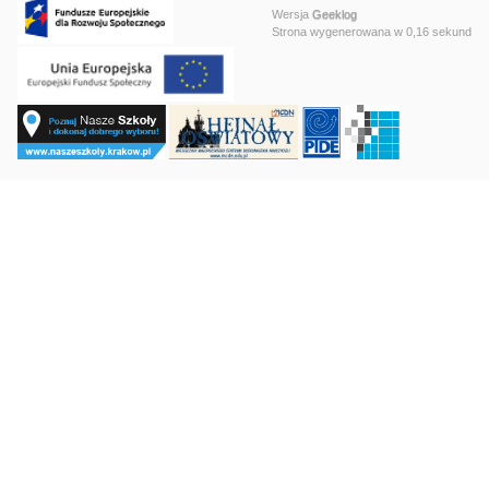
Wersja
Geeklog
Strona wygenerowana w 0,16 sekund